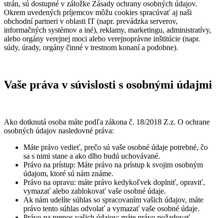
strán, sú dostupné v záložke Zásady ochrany osobných údajov.
Okrem uvedených príjemcov môžu cookies spracúvať aj naši
obchodní partneri v oblasti IT (napr. prevádzka serverov,
informačných systémov a iné), reklamy, marketingu, administratívy,
alebo orgány verejnej moci alebo verejnoprávne inštitúcie (napr.
súdy, úrady, orgány činné v trestnom konaní a podobne).
Vaše práva v súvislosti s osobnými údajmi
Ako dotknutá osoba máte podľa zákona č. 18/2018 Z.z. O ochrane
osobných údajov nasledovné práva:
Máte právo vedieť, prečo sú vaše osobné údaje potrebné, čo
sa s nimi stane a ako dlho budú uchovávané.
Právo na prístup: Máte právo na prístup k svojim osobným
údajom, ktoré sú nám známe.
Právo na opravu: máte právo kedykoľvek doplniť, opraviť,
vymazať alebo zablokovať vaše osobné údaje.
Ak nám udelíte súhlas so spracovaním vašich údajov, máte
právo tento súhlas odvolať a vymazať vaše osobné údaje.
Právo na prenos vašich údajov: máte právo požadovať