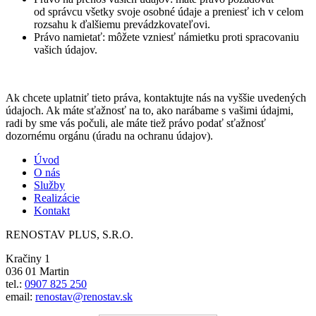
od správcu všetky svoje osobné údaje a preniesť ich v celom
rozsahu k ďalšiemu prevádzkovateľovi.
Právo namietať: môžete vzniesť námietku proti spracovaniu
vašich údajov.
Ak chcete uplatniť tieto práva, kontaktujte nás na vyššie uvedených
údajoch. Ak máte sťažnosť na to, ako narábame s vašimi údajmi,
radi by sme vás počuli, ale máte tiež právo podať sťažnosť
dozornému orgánu (úradu na ochranu údajov).
Úvod
O nás
Služby
Realizácie
Kontakt
RENOSTAV PLUS, S.R.O.
Kračiny 1
036 01 Martin
tel.:
0907 825 250
email:
renostav@renostav.sk