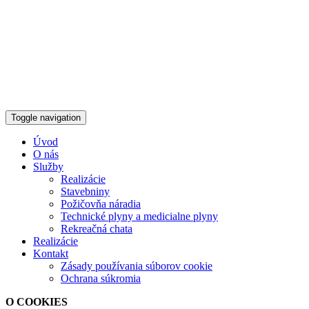
Toggle navigation
Úvod
O nás
Služby
Realizácie
Stavebniny
Požičovňa náradia
Technické plyny a medicialne plyny
Rekreačná chata
Realizácie
Kontakt
Zásady používania súborov cookie
Ochrana súkromia
O COOKIES